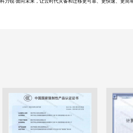
科力锐·面向未来，让云时代灾备和迁移更可靠、更快速、更简